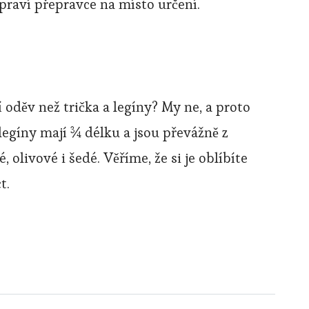
praví přepravce na místo určení.
í oděv než
trička
a legíny? My ne, a proto
egíny mají ¾ délku a jsou převážně z
, olivové i šedé. Věříme, že si je oblíbíte
t.