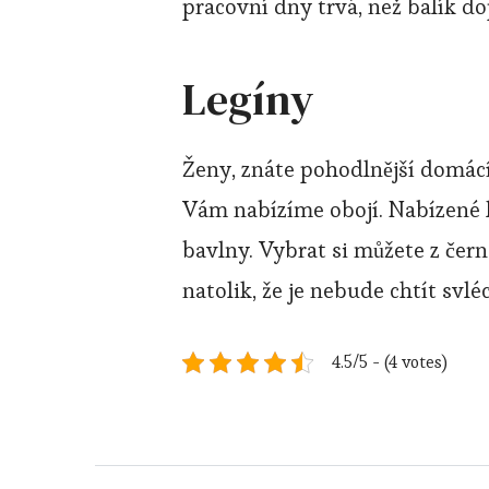
pracovní dny trvá, než balík do
Legíny
Ženy, znáte pohodlnější domác
Vám nabízíme obojí. Nabízené l
bavlny. Vybrat si můžete z černé
natolik, že je nebude chtít svléc
4.5/5 - (4 votes)