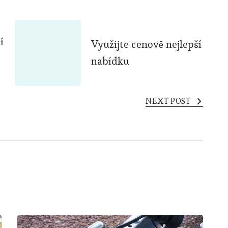
í
Využijte cenově nejlepší
nabídku
NEXT POST