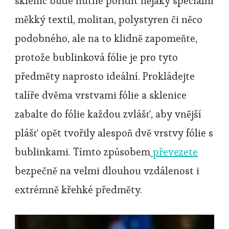
sklenic bude nutné pořídit nějaký speciální
měkký textil, molitan, polystyren či něco
podobného, ale na to klidně zapomeňte,
protože bublinková fólie je pro tyto
předměty naprosto ideální. Prokládejte
talíře dvěma vrstvami fólie a sklenice
zabalte do fólie každou zvlášť, aby vnější
plášť opět tvořily alespoň dvě vrstvy fólie s
bublinkami. Tímto způsobem
převezete
bezpečně na velmi dlouhou vzdálenost i
extrémně křehké předměty.