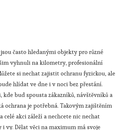
 jsou často hledanými objekty pro různé
ašim vyhnuli na kilometry, profesionální
žete si nechat zajistit ochranu fyzickou, ale
bude hlídat ve dne i v noci bez přestání.
ci, kde bud spousta zákazníků, návštěvníků a
ká ochrana je potřebná. Takovým zajištěním
celé akci záleží a nechcete nic nechat
y i vy. Dělat věci na maximum má svoje