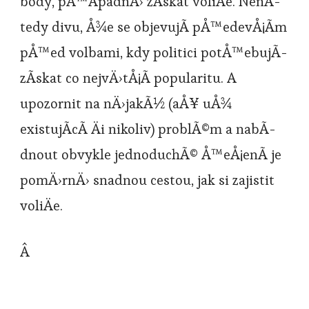
body, pÅ™Ã­padnÄ› zÃ­skat voliÄe. NenÃ­
tedy divu, Å¾e se objevujÃ­ pÅ™edevÅ¡Ã­m
pÅ™ed volbami, kdy politici potÅ™ebujÃ­
zÃ­skat co nejvÄ›tÅ¡Ã­ popularitu. A
upozornit na nÄ›jakÃ½ (aÅ¥ uÅ¾
existujÃ­cÃ­ Äi nikoliv) problÃ©m a nabÃ­
dnout obvykle jednoduchÃ© Å™eÅ¡enÃ­ je
pomÄ›rnÄ› snadnou cestou, jak si zajistit
voliÄe.
Â