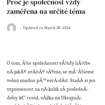
Proč je společnost vždy
zaměřena na určité téma
Updated on
March 28, 2024
O tom, Å¾e spoleÄnosti vÅ¾dy hÃ½be
nÄ›jakÃ© urÄitÃ© tÃ©ma, se mÅ¯Å¾eme
velmi snadno pÅ™esvÄ›dÄit. StaÄÃ­ si jen
vzpomenout na nÄ›kolik zÂ poslednÃ­
doby â€“ covid, vÃ¡lka na UkrajinÄ›,