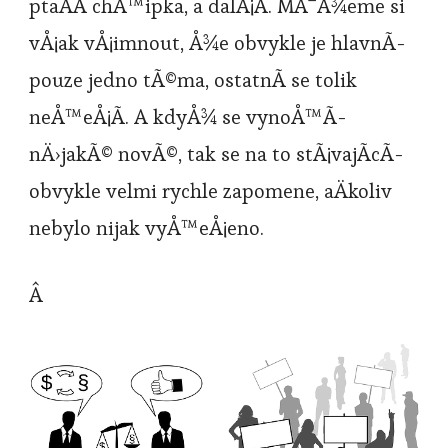
ptaÄÃ­ chÅ™ipka, a dalÅ¡Ã­. MÅ¯Å¾eme si
vÅ¡ak vÅ¡imnout, Å¾e obvykle je hlavnÃ­
pouze jedno tÃ©ma, ostatnÃ­ se tolik
neÅ™eÅ¡Ã­. A kdyÅ¾ se vynoÅ™Ã­
nÄ›jakÃ© novÃ©, tak se na to stÃ¡vajÃ­cÃ­
obvykle velmi rychle zapomene, aÄkoliv
nebylo nijak vyÅ™eÅ¡eno.
Â