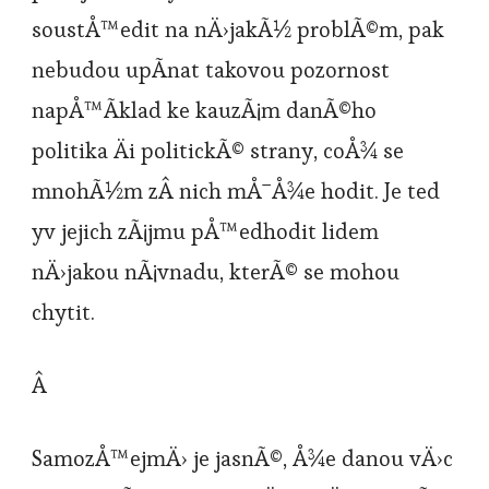
soustÅ™edit na nÄ›jakÃ½ problÃ©m, pak
nebudou upÃ­nat takovou pozornost
napÅ™Ã­klad ke kauzÃ¡m danÃ©ho
politika Äi politickÃ© strany, coÅ¾ se
mnohÃ½m zÂ nich mÅ¯Å¾e hodit. Je ted
yv jejich zÃ¡jmu pÅ™edhodit lidem
nÄ›jakou nÃ¡vnadu, kterÃ© se mohou
chytit.
Â
SamozÅ™ejmÄ› je jasnÃ©, Å¾e danou vÄ›c