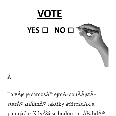
Â
To vÅ¡e je samozÅ™ejmÄ› souÄÃ¡stÃ­
starÃ© znÃ¡mÃ© taktiky â€žrozdÄ›l a
panujâ€œ. KdyÅ¾ se budou totiÅ¾ lidÃ©