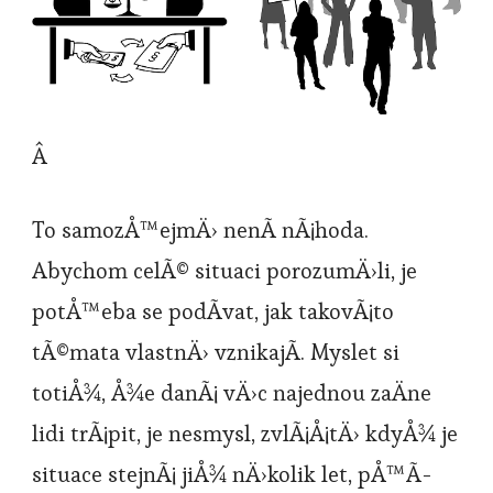
Â
To samozÅ™ejmÄ› nenÃ­ nÃ¡hoda.
Abychom celÃ© situaci porozumÄ›li, je
potÅ™eba se podÃ­vat, jak takovÃ¡to
tÃ©mata vlastnÄ› vznikajÃ­. Myslet si
totiÅ¾, Å¾e danÃ¡ vÄ›c najednou zaÄne
lidi trÃ¡pit, je nesmysl, zvlÃ¡Å¡tÄ› kdyÅ¾ je
situace stejnÃ¡ jiÅ¾ nÄ›kolik let, pÅ™Ã­