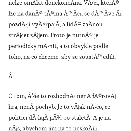
nelze omÃ­lat donekoneÄna. VÄ›ci, kterÃ©
lze na danÃ© tÃ©ma Å™Ã­ci, se dÅ™Ã­ve Äi
pozdÄ›ji vyÄerpajÃ­, a lidÃ© zaÄnou
ztrÃ¡cet zÃ¡jem. Proto je nutnÃ© je
periodicky mÄ›nit, a to obvykle podle
toho, na co chceme, aby se soustÅ™edili.
Â
O tom, Å¾e to rozhodnÄ› nenÃ­ fÃ©rovÃ¡
hra, nenÃ­ pochyb. Je to vÅ¡ak nÄ›co, co
politici dÄ›lajÃ­ jiÅ¾ po staletÃ­. A je na
nÃ¡s, abychom jim na to neskoÄili.