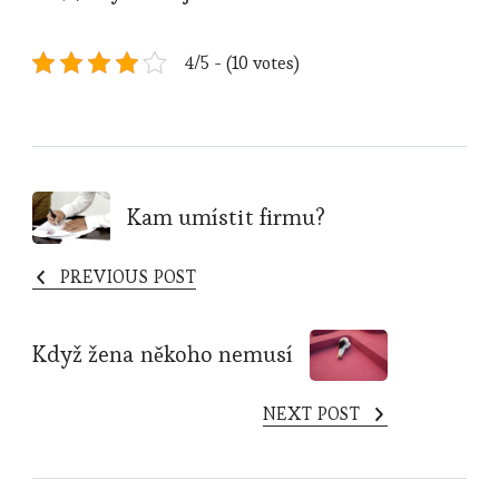
4/5 - (10 votes)
Post
Kam umístit firmu?
Navigation
PREVIOUS POST
Když žena někoho nemusí
NEXT POST