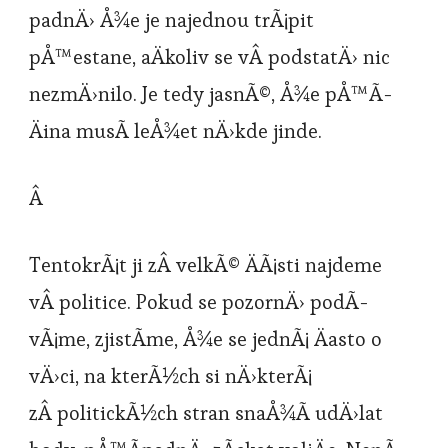
padnÄ› Å¾e je najednou trÃ¡pit
pÅ™estane, aÄkoliv se vÂ podstatÄ› nic
nezmÄ›nilo. Je tedy jasnÃ©, Å¾e pÅ™Ã­
Äina musÃ­ leÅ¾et nÄ›kde jinde.
Â
TentokrÃ¡t ji zÂ velkÃ© ÄÃ¡sti najdeme
vÂ politice. Pokud se pozornÄ› podÃ­
vÃ¡me, zjistÃ­me, Å¾e se jednÃ¡ Äasto o
vÄ›ci, na kterÃ½ch si nÄ›kterÃ¡
zÂ politickÃ½ch stran snaÅ¾Ã­ udÄ›lat