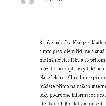
Široké nabídka léků je základe
tímto pravidlem řídíme a snaž
možná nejvíce léků a to přitom 
můžete nakoupit léky takřka na 
Naše lékárna Chrudim je přitom
můžete přímo na našich intern
léky podrobné informace i s fo
si zakoupili jiné léky a museli j