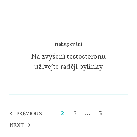
Nakupování
Na zvýšení testosteronu
užívejte raději bylinky
Posts
Page
Page
Page
Page
1
2
3
…
5
PREVIOUS
pagination
NEXT