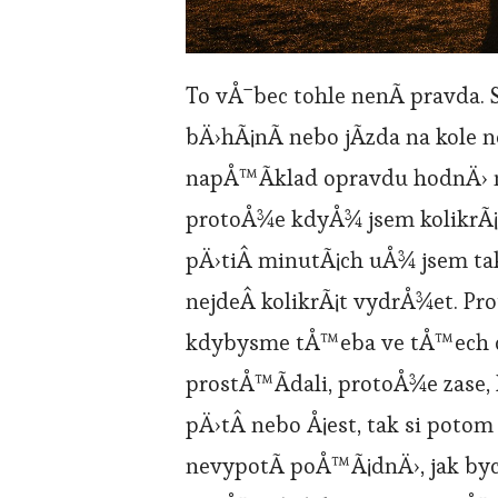
To vÅ¯bec tohle nenÃ­ pravda. Sp
bÄ›hÃ¡nÃ­ nebo jÃ­zda na kole 
napÅ™Ã­klad opravdu hodnÄ› 
protoÅ¾e kdyÅ¾ jsem kolikrÃ¡t
pÄ›tiÂ minutÃ¡ch uÅ¾ jsem ta
nejdeÂ kolikrÃ¡t vydrÅ¾et. Pro
kdybysme tÅ™eba ve tÅ™ech ch
prostÅ™Ã­dali, protoÅ¾e zase
pÄ›tÂ nebo Å¡est, tak si potom
nevypotÃ­ poÅ™Ã¡dnÄ›, jak byc