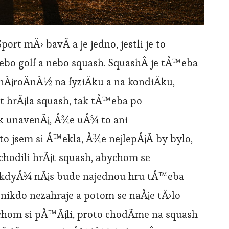
ort mÄ› bavÃ­ a je jedno, jestli je to
nebo golf a nebo squash. SquashÂ je tÅ™eba
nÃ¡roÄnÃ½ na fyziÄku a na kondiÄku,
 hrÃ¡la squash, tak tÅ™eba po
k unavenÃ¡, Å¾e uÅ¾ to ani
to jsem si Å™ekla, Å¾e nejlepÅ¡Ã­ by bylo,
odili hrÃ¡t squash, abychom se
, kdyÅ¾ nÃ¡s bude najednou hru tÅ™eba
 nikdo nezahraje a potom se naÅ¡e tÄ›lo
hom si pÅ™Ã¡li, proto chodÃ­me na squash