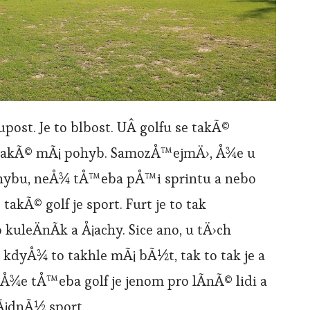
post. Je to blbost. UÂ golfu se takÃ©
 takÃ© mÃ¡ pohyb. SamozÅ™ejmÄ›, Å¾e u
hybu, neÅ¾ tÅ™eba pÅ™i sprintu a nebo
akÃ© golf je sport. Furt je to tak
kuleÄnÃ­k a Å¡achy. Sice ano, u tÄ›ch
 kdyÅ¾ to takhle mÃ¡ bÃ½t, tak to tak je a
Å¾e tÅ™eba golf je jenom pro lÃ­nÃ© lidi a
Ã¡dnÃ½ sport.