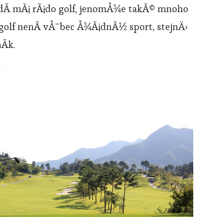
idÃ­ mÃ¡ rÃ¡do golf, jenomÅ¾e takÃ© mnoho
golf nenÃ­ vÅ¯bec Å¾Ã¡dnÃ½ sport, stejnÄ›
Ã­k.