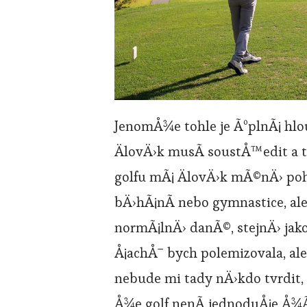
JenomÅ¾e tohle je ÃºplnÃ¡ hlou
ÄlovÄ›k musÃ­ soustÅ™edit a
golfu mÃ¡ ÄlovÄ›k mÃ©nÄ› po
bÄ›hÃ¡nÃ­ nebo gymnastice, ale t
normÃ¡lnÄ› danÃ©, stejnÄ› jako 
Å¡achÅ¯ bych polemizovala, ale
nebude mi tady nÄ›kdo tvrdit, 
Å¾e golf nenÃ­ jednoduÅ¡e Å¾