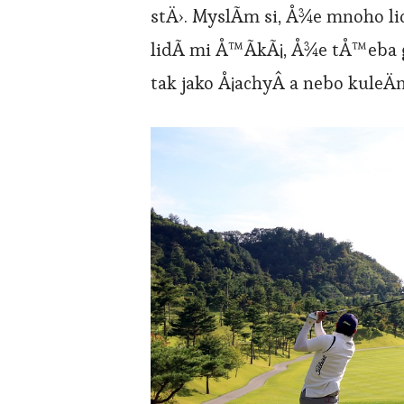
stÄ›. MyslÃ­m si, Å¾e mnoho l
lidÃ­ mi Å™Ã­kÃ¡, Å¾e tÅ™eba 
tak jako Å¡achyÂ a nebo kuleÄn