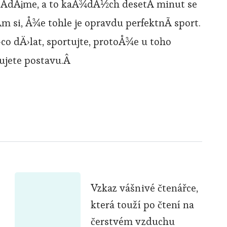
Ã­dÃ¡me, a to kaÅ¾dÃ½ch desetÂ minut se
m si, Å¾e tohle je opravdu perfektnÃ­ sport.
o dÄ›lat, sportujte, protoÅ¾e u toho
mujete postavu.Â
Vzkaz vášnivé čtenářce,
která touží po čtení na
čerstvém vzduchu