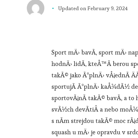
Updated on
February 9, 2024
Sport mÄ› bavÃ­, sport mÄ› nap
hodnÄ› lidÃ­, kteÅ™Ã­ berou s
takÃ© jako ÃºplnÄ› vÅ¡ednÃ­ 
sportujÃ­ ÃºplnÄ› kaÅ¾dÃ½ de
sportovÃ¡nÃ­ takÃ© bavÃ­, a to 
svÃ½ch devÃ­tiÂ a nebo moÅ¾n
s nÃ­m strejdou takÃ© moc rÃ¡di
squash u mÄ› je opravdu v srd