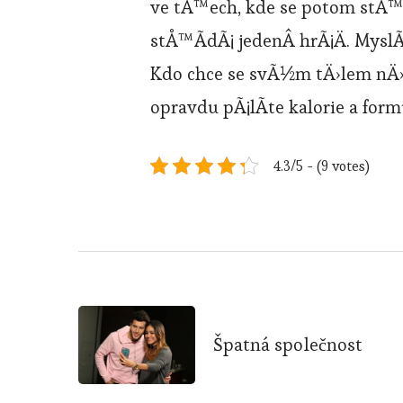
ve tÅ™ech, kde se potom stÅ™
stÅ™Ã­dÃ¡ jedenÂ hrÃ¡Ä. MyslÃ­
Kdo chce se svÃ½m tÄ›lem nÄ›c
opravdu pÃ¡lÃ­te kalorie a for
4.3/5 - (9 votes)
Post
Špatná společnost
Navigation