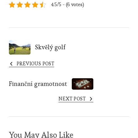
4.5/5 - (6 votes)
Post
Skvělý golf
Navigation
PREVIOUS POST
Finanční gramotnost
NEXT POST
You May Also Like