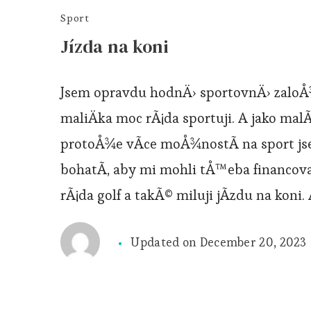
Sport
Jízda na koni
Jsem opravdu hodnÄ› sportovnÄ› zalo
maliÄka moc rÃ¡da sportuji. A jako ma
protoÅ¾e vÃ­ce moÅ¾nostÃ­ na sport jse
bohatÃ­, aby mi mohli tÅ™eba financov
rÃ¡da golf a takÃ© miluji jÃ­zdu na koni.
Updated on
December 20, 2023