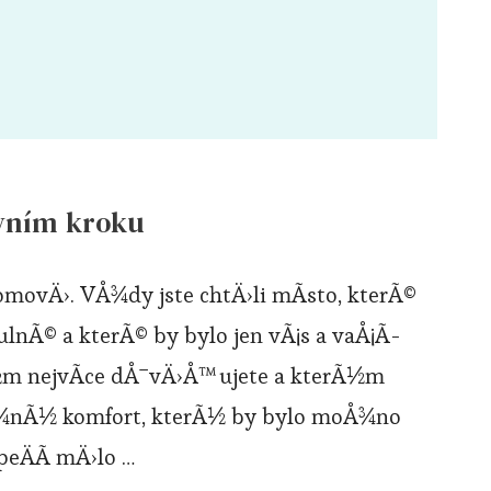
rvním kroku
ovÄ›. VÅ¾dy jste chtÄ›li mÃ­sto, kterÃ©
lnÃ© a kterÃ© by bylo jen vÃ¡s a vaÅ¡Ã­
Ã½m nejvÃ­ce dÅ¯vÄ›Å™ujete a kterÃ½m
oÅ¾nÃ½ komfort, kterÃ½ by bylo moÅ¾no
peÄÃ­ mÄ›lo …