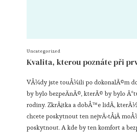
Uncategorized
Kvalita, kterou poznáte při p
VÅ¾dy jste touÅ¾ili po dokonalÃ©m dom
by bylo bezpeÄnÃ©, kterÃ© by bylo Ãºtu
rodiny. ZkrÃ¡tka a dobÅ™e lidÃ­, kter
chcete poskytnout ten nejvÄ›tÅ¡Ã­ m
poskytnout. A kde by ten komfort a bez