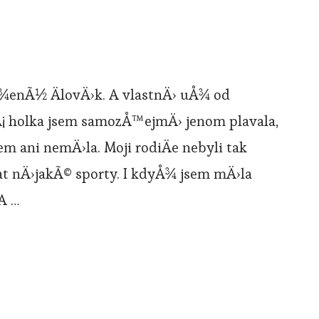
Å¾enÃ½ ÄlovÄ›k. A vlastnÄ› uÅ¾ od
lÃ¡ holka jsem samozÅ™ejmÄ› jenom plavala,
m ani nemÄ›la. Moji rodiÄe nebyli tak
at nÄ›jakÃ© sporty. I kdyÅ¾ jsem mÄ›la
 A …